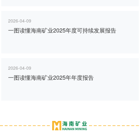
在上海证券交易所挂牌上
续成长"的发展理念，积极
者对企业价值及经营理念
市（股票代码：
响应"双碳"目标行动，切实
的认同感，努力构建和谐
601969）。
履行企业社会责任，与利
互信的资本市场生态圈。
益相关方共享发展成果。
2026-04-09
探索更多
探索更多


一图读懂海南矿业2025年度可持续发展报告
探索更多

海南矿业成立于2007年，
由复星集团与海南海钢集
我们深入践行"根植海南，
团共同出资成立，2014年
面向全球，绿色发展，持
在上海证券交易所挂牌上
续成长"的发展理念，积极
市（股票代码：
响应"双碳"目标行动，切实
601969）。
履行企业社会责任，与利
2026-04-09
益相关方共享发展成果。
一图读懂海南矿业2025年年度报告
探索更多

探索更多
