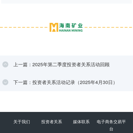
在上海证券交易所挂牌上
续成长"的发展理念，积极
者对企业价值及经营理念
市（股票代码：
响应"双碳"目标行动，切实
的认同感，努力构建和谐
601969）。
履行企业社会责任，与利
互信的资本市场生态圈。
益相关方共享发展成果。
探索更多
探索更多


探索更多

海南矿业成立于2007年，
由复星集团与海南海钢集
我们深入践行"根植海南，
团共同出资成立，2014年
面向全球，绿色发展，持
在上海证券交易所挂牌上
续成长"的发展理念，积极
市（股票代码：
响应"双碳"目标行动，切实
601969）。
履行企业社会责任，与利
上一篇：2025年第二季度投资者关系活动回顾
益相关方共享发展成果。
探索更多

探索更多

下一篇：投资者关系活动记录（2025年4月30日）
关于我们
投资者关系
媒体联系
电子商务交易平
台